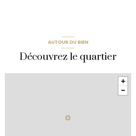
1er étage
vue jardin
AUTOUR DU BIEN
terrasse
Découvrez le quartier
quartier Ferrières
+
−