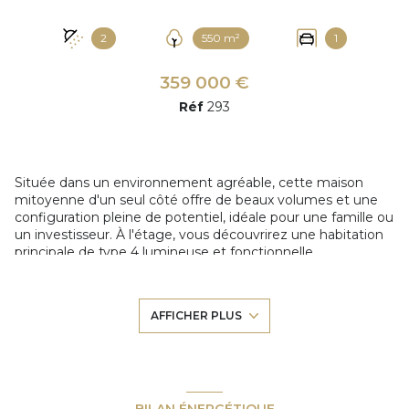
2
550 m²
1
359 000 €
Réf
293
Située dans un environnement agréable, cette maison
mitoyenne d'un seul côté offre de beaux volumes et une
configuration pleine de potentiel, idéale pour une famille ou
un investisseur. À l'étage, vous découvrirez une habitation
principale de type 4 lumineuse et fonctionnelle,
comprenant un séjour spacieux, une cuisine, trois chambres
et une salle de bains. De quoi accueillir confortablement
toute la famille. Au rez-de-chaussée, un espace de type T2
AFFICHER PLUS
offre une belle opportunité d'aménagement. il peut
héberger un proche, accueillir des invités, ou générer un
revenu locatif complémentaire. L'ensemble est complété
par un garage et s'implante sur un terrain de 550 m² exposé
plein sud, offrant un ensoleillement optimal tout au long de
la journée — parfait pour profiter de l'extérieur, aménager
BILAN ÉNERGÉTIQUE