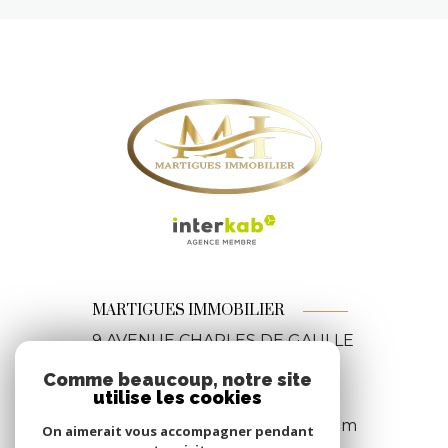
MARTIGUES IMMOBILIER
9 AVENUE CHARLES DE GAULLE
13500
MARTIGUES
Comme beaucoup, notre site
04 42 06 12 92
utilise les cookies
martiguesimmobilier@gmail.com
On aimerait vous accompagner pendant