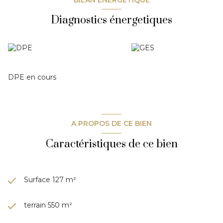
une terrasse ou créer un jardin à votre image. Un bien rare
Diagnostics énergetiques
alliant espace, polyvalence et beau potentiel d'évolution. À
découvrir sans tarder ! **Martigues Immobilier** –
Contactez-nous pour organiser une visite.
DPE en cours
A PROPOS DE CE BIEN
Caractéristiques de ce bien
Surface 127 m²
terrain 550 m²