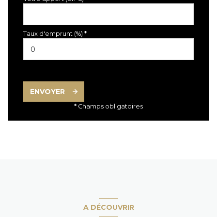
Taux d'emprunt (%) *
ENVOYER
* Champs obligatoires
A DÉCOUVRIR