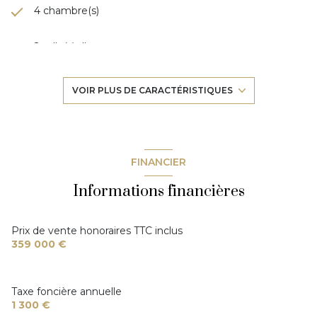
4 chambre(s)
2 salle(s) d'eau
construit en 1922
VOIR PLUS DE CARACTÉRISTIQUES
cuisine séparée (équipée)
Chauffage individuel : trad_type_chauff_air_eau
FINANCIER
(pompe à chaleur)
Informations financières
1 garage(s)
Prix de vente honoraires TTC inclus
exposition Sud
359 000 €
1 côté(s) mitoyen(s)
Taxe foncière annuelle
1 300 €
2 niveau(x)