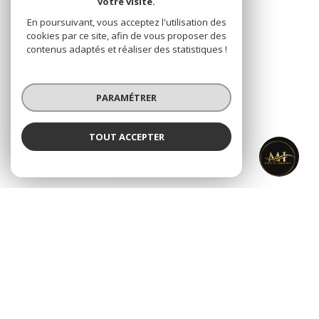
votre visite.
En poursuivant, vous acceptez l'utilisation des
cookies par ce site, afin de vous proposer des
NOS RÉSEAUX
contenus adaptés et réaliser des statistiques !
Nous suivre
PARAMÉTRER
TOUT ACCEPTER
MARTIGUES IMMOBILIER
Agence
ADHÉRENTS
Nous adhérons
© 2026 | Tous droits réservés