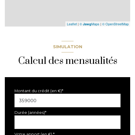
Leaflet
|
©
Maps
|
© OpenStreetMap
Jawg
SIMULATION
Calcul des mensualités
Montant du crédit (en €)*
Durée (années)*
Votre apport (en €) *