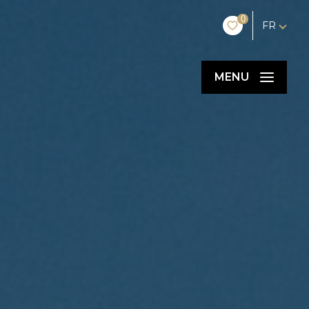
0
FR
MENU