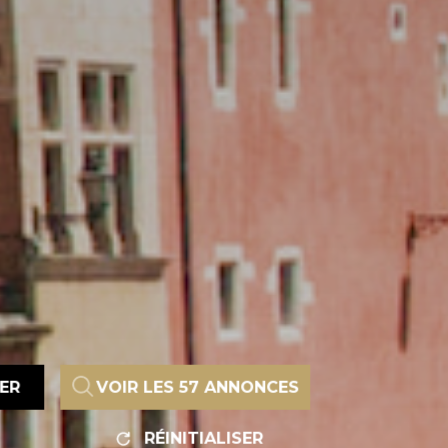
RER
VOIR LES
57
ANNONCES
RÉINITIALISER