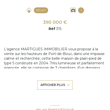
571 m²
1
395 000 €
Réf
315
L'agence MARTIGUES IMMOBILIER vous propose à la
vente sur les hauteurs de Port-de-Bouc, dans une impasse
calme et recherchée, cette belle maison de plain-pied de
type 5 construite en 2004. Très lumineuse et parfaitement
agencée, elle se compose de 3 chambres, d’un dressing,
d’un spacieux séjour avec cuisine ouverte offrant un bel
espace de vie convivial et chaleureux, d’une salle de bains,
de WC séparés ainsi que d’un garage. Édifiée sur une
AFFICHER PLUS
parcelle de 571 m², ce qui permet le stationnement de
plusieurs véhicules sur le terrain, avec également des
places disponibles devant la maison. Vous serez séduits par
son environnement paisible, son confort de plain-pied et la
proximité des écoles et commodités. Maison idéale pour
une famille, à visiter rapidement !
BILAN ÉNERGÉTIQUE