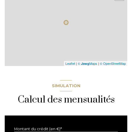
Leaflet
|
©
Maps
|
© OpenStreetMap
Jawg
SIMULATION
Calcul des mensualités
Montant du crédit (en €)*