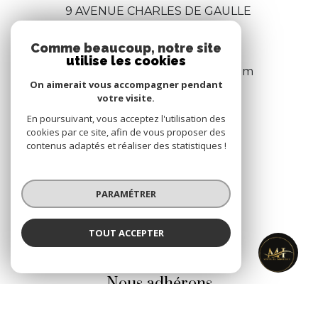
9 AVENUE CHARLES DE GAULLE
13500
MARTIGUES
Comme beaucoup, notre site
04 42 06 12 92
utilise les cookies
martiguesimmobilier@gmail.com
On aimerait vous accompagner pendant
votre visite.
En poursuivant, vous acceptez l'utilisation des
NOS RÉSEAUX
cookies par ce site, afin de vous proposer des
contenus adaptés et réaliser des statistiques !
Nous suivre
PARAMÉTRER
TOUT ACCEPTER
MARTIGUES IMMOBILIER
ADHÉRENTS
Agence
Nous adhérons