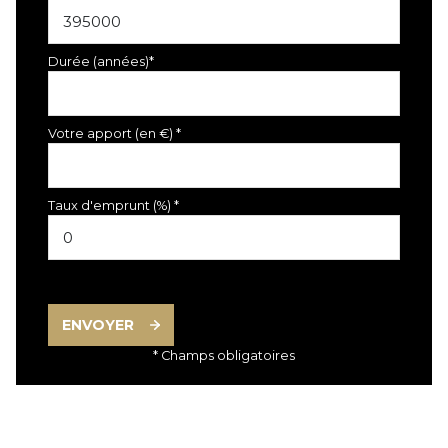
Durée (années)*
Votre apport (en €) *
Taux d'emprunt (%) *
ENVOYER
* Champs obligatoires